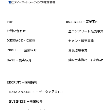
適正に行い、個人情報の保護に努めます。 ま
た、利用目的の達成に必要な範囲を超えた個
人情報の取り扱い(目的外利用)を行わないこ
− 事業案内
BUSINESS
TOP
と、およびそのための措置を講じます。
2．当社は、個人情報保護に関する法令およ
お問い合わせ
生コンクリート販売事業
びその他の規範を遵守します。
− ご挨拶
MESSAGE
セメント販売事業
3．当社は、個人情報への不正アクセス、個
人情報の紛失、破壊、改ざんおよび漏洩等の
− 企業紹介
PROFILE
資源環境事業
予防ならびに是正について適切な措置を講じ
建設土木資材・石油製品
− 拠点紹介
BASE
ます。
4．当社は、個人情報の取扱いに関する苦情
および相談に対しては、適切かつ迅速に対応
します。
− 採用情報
RECRUIT
5．当社は、以上を確実に実施するために、
ーデータで見るTCT
DATA ANALYSIS
継続的に見直しを行い、適切な管理の維持に
努めます。
ー事業紹介
BUSINESS